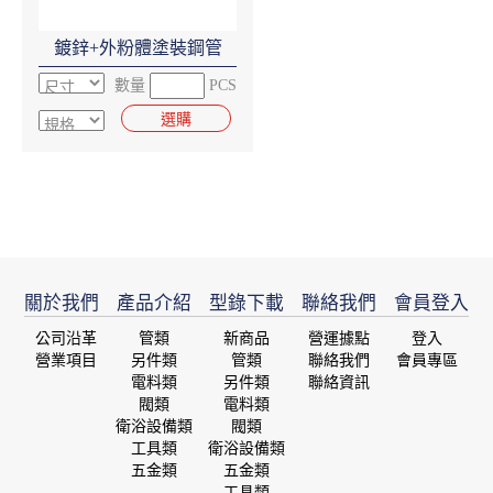
鍍鋅+外粉體塗裝鋼管
數量
PCS
選購
關於我們
產品介紹
型錄下載
聯絡我們
會員登入
公司沿革
管類
新商品
營運據點
登入
營業項目
另件類
管類
聯絡我們
會員專區
電料類
另件類
聯絡資訊
閥類
電料類
衛浴設備類
閥類
工具類
衛浴設備類
五金類
五金類
工具類