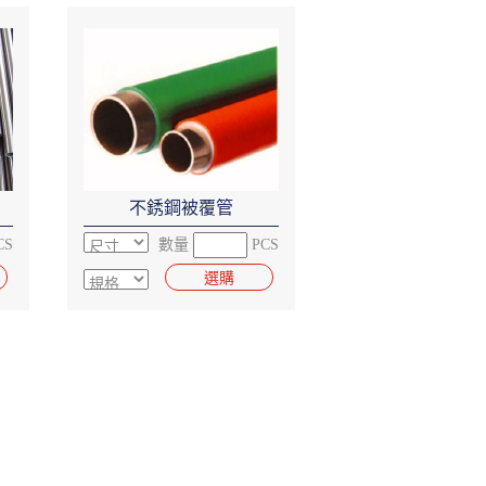
不銹鋼被覆管
CS
數量
PCS
選購