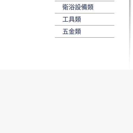
衛浴設備類
工具類
五金類