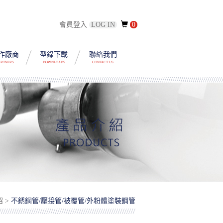
會員登入
LOG IN
0
作廠商
型錄下載
聯絡我們
ARTNERS
DOWNLOADS
CONTACT US
紹 >
不銹鋼管/壓接管/被覆管/外粉體塗裝鋼管