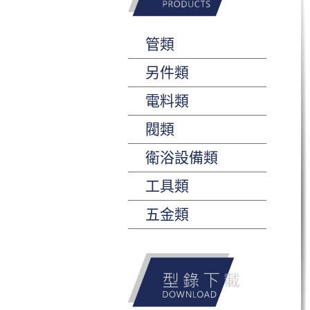
管類
另件類
電料類
閥類
衛浴設備類
工具類
五金類