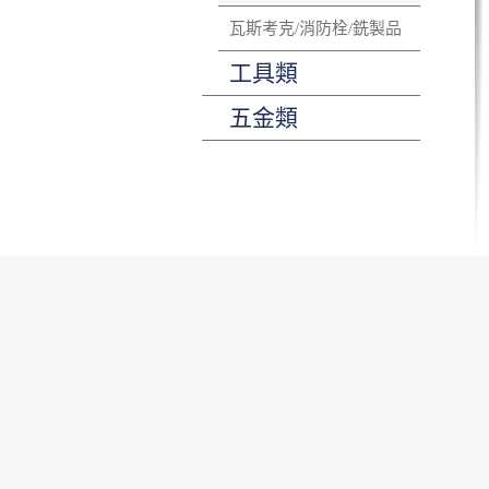
瓦斯考克/消防栓/銑製品
工具類
五金類