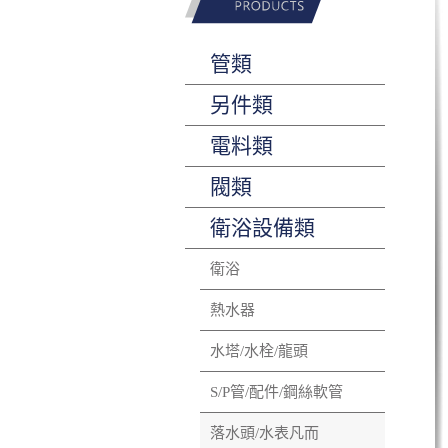
管類
另件類
電料類
閥類
衛浴設備類
衛浴
熱水器
水塔/水栓/龍頭
S/P管/配件/鋼絲軟管
落水頭/水表凡而