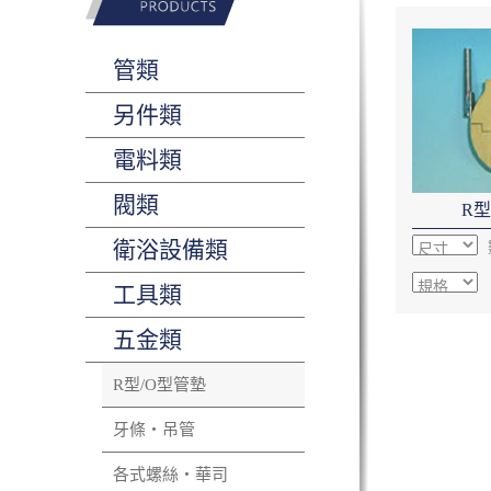
管類
另件類
電料類
閥類
R型
衛浴設備類
工具類
五金類
R型/O型管墊
牙條‧吊管
各式螺絲‧華司