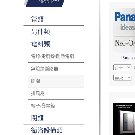
管類
另件類
電料類
電線/電纜線/耐熱電纜
Pana
無熔絲斷路器
開關
排風扇
端子/分電箱
閥類
衛浴設備類