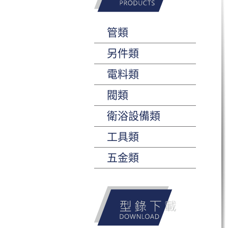
管類
另件類
電料類
閥類
衛浴設備類
工具類
五金類