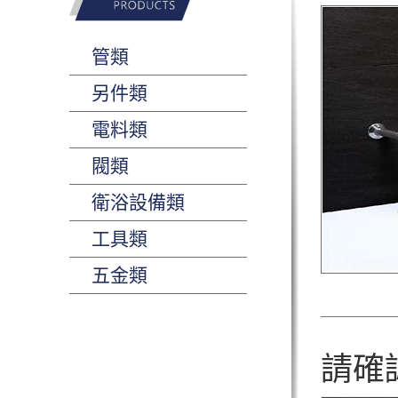
管類
另件類
電料類
閥類
衛浴設備類
工具類
五金類
請確