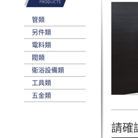
管類
另件類
電料類
閥類
衛浴設備類
工具類
五金類
請確