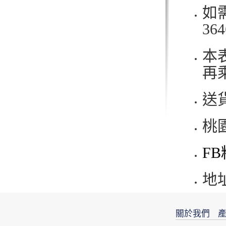
如
3
本
再
送
桃
F
地
關於我們
產