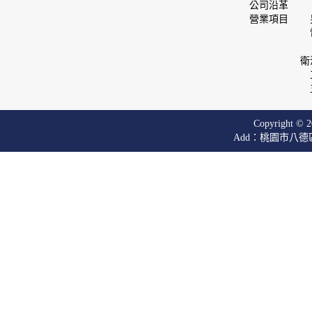
公司沿革
營業項目
衛
Copyright © 20
Add：桃園市八德區廣興