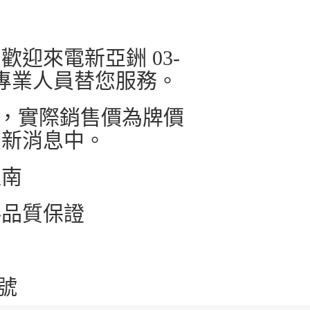
迎來電新亞銂 03-
有專業人員替您服務。
價，實際銷售價為牌價
最新消息中。
以南
料品質保證
號