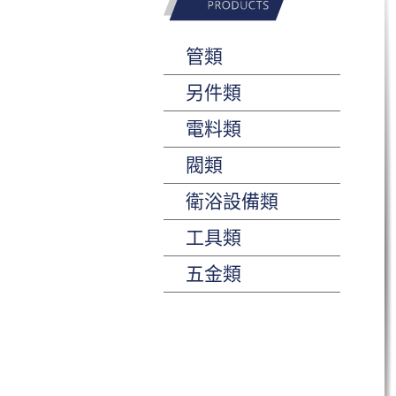
管類
另件類
電料類
閥類
衛浴設備類
工具類
五金類